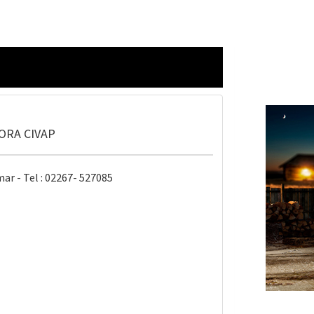
RA CIVAP
mar - Tel : 02267- 527085